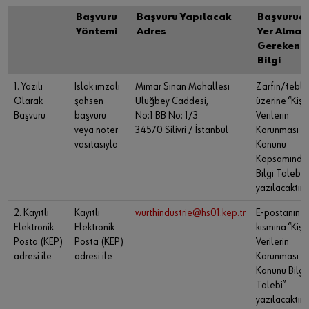
Başvuru
Başvuru Yapılacak
Başvurud
Yöntemi
Adres
Yer Almas
Gereken
Bilgi
1. Yazılı
Islak imzalı
Mimar Sinan Mahallesi
Zarfın/tebli
Olarak
şahsen
Uluğbey Caddesi,
üzerine “Kişi
Başvuru
başvuru
No:1 BB No: 1/3
Verilerin
veya noter
34570 Silivri / İstanbul
Korunması
vasıtasıyla
Kanunu
Kapsamında
Bilgi Talebi”
yazılacaktır.
2. Kayıtlı
Kayıtlı
wurthindustrie@hs01.kep.tr
E-postanın k
Elektronik
Elektronik
kısmına “Kişi
Posta (KEP)
Posta (KEP)
Verilerin
adresi ile
adresi ile
Korunması
Kanunu Bilgi
Talebi”
yazılacaktır.