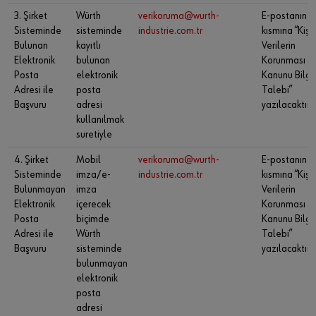
3. Şirket
Würth
verikoruma@wurth-
E-postanın k
Sisteminde
sisteminde
industrie.com.tr
kısmına “Kişi
Bulunan
kayıtlı
Verilerin
Elektronik
bulunan
Korunması
Posta
elektronik
Kanunu Bilgi
Adresi ile
posta
Talebi”
Başvuru
adresi
yazılacaktır.
kullanılmak
suretiyle
4. Şirket
Mobil
verikoruma@wurth-
E-postanın k
Sisteminde
imza/e-
industrie.com.tr
kısmına “Kişi
Bulunmayan
imza
Verilerin
Elektronik
içerecek
Korunması
Posta
biçimde
Kanunu Bilgi
Adresi ile
Würth
Talebi”
Başvuru
sisteminde
yazılacaktır.
bulunmayan
elektronik
posta
adresi