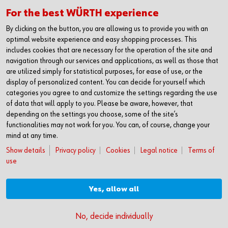
YouTube
For the best WÜRTH experience
CAREER
By clicking on the button, you are allowing us to provide you with an
optimal website experience and easy shopping processes. This
Our Philosophy
includes cookies that are necessary for the operation of the site and
Job Opportunities
navigation through our services and applications, as well as those that
are utilized simply for statistical purposes, for ease of use, or the
CONTACT
display of personalized content. You can decide for yourself which
Würth Industrie Service
categories you agree to and customize the settings regarding the use
Endüstriyel Hizmetler Pazarlama Limited Şirketi
of data that will apply to you. Please be aware, however, that
Mimar Sinan Mahallesi,
depending on the settings you choose, some of the site’s
Uluğbey Caddesi,
functionalities may not work for you. You can, of course, change your
No:1 BB No: 1/3
mind at any time.
34570 Silivri / İstanbul
Show details
Privacy policy
Cookies
Legal notice
Terms of
use
T +90 212 716 52 00
F +90 212 716 52 25
info@wurthindustry.com.tr
Yes, allow all
No, decide individually