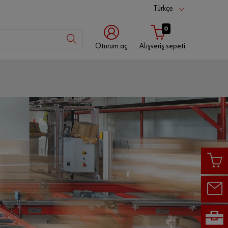
Türkçe
0
Oturum aç
Alışveriş sepeti
Müşteri
numarası
İş ortağı
numarası
Şifre