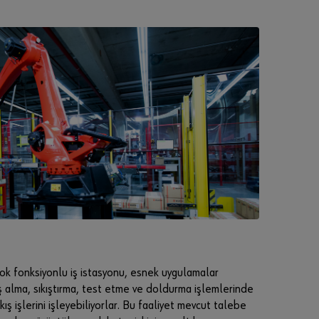
m
e
m
ü
ş
t
e
r
i
l
e
r
i
n
e
s
a
çok fonksiyonlu iş istasyonu, esnek uygulamalar
t
ş alma, sıkıştırma, test etme ve doldurma işlemlerinde
ı
çıkış işlerini işleyebiliyorlar. Bu faaliyet mevcut talebe
ş