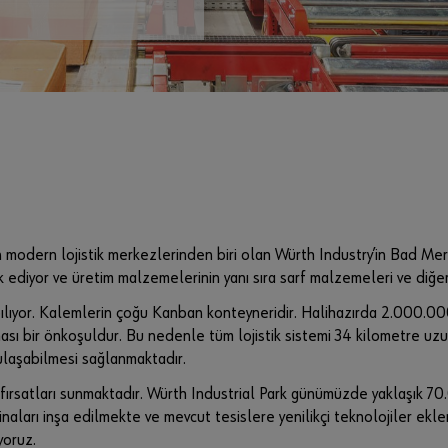
 modern lojistik merkezlerinden biri olan Würth Industry’in Bad Mer
diyor ve üretim malzemelerinin yanı sıra sarf malzemeleri ve diğer 
apılıyor. Kalemlerin çoğu Kanban konteyneridir. Halihazırda 2.000.0
urulması bir önkoşuldur. Bu nedenle tüm lojistik sistemi 34 kilometre 
ulaşabilmesi sağlanmaktadır.
fırsatları sunmaktadır. Würth Industrial Park günümüzde yaklaşık 70
k binaları inşa edilmekte ve mevcut tesislere yenilikçi teknolojiler 
yoruz.