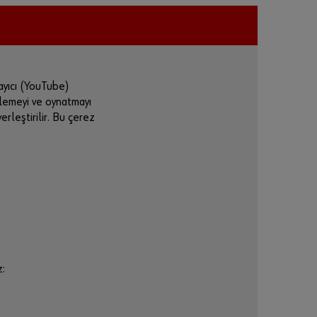
ayıcı (YouTube)
tülemeyi ve oynatmayı
erleştirilir. Bu çerez
z: