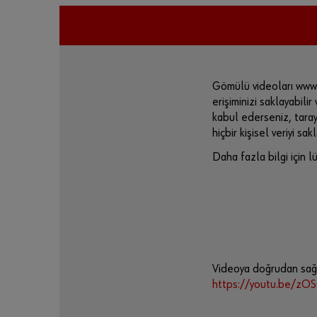
Gömülü videoları www.
erişiminizi saklayabilir
kabul ederseniz, tarayı
hiçbir kişisel veriyi sa
Daha fazla bilgi için l
Videoya doğrudan sağla
https://youtu.be/z