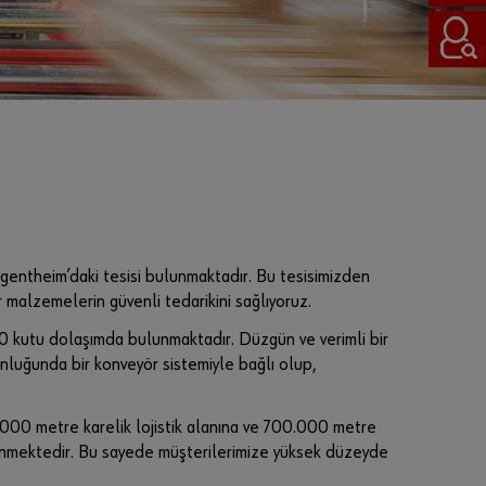
Şifre
yi
unut
tunu
z
mu?
Giriş
bilgilerini
hatırla
gentheim’daki tesisi bulunmaktadır. Bu tesisimizden
Oturum
aç
malzemelerin güvenli tedarikini sağlıyoruz.
00 kutu dolaşımda bulunmaktadır. Düzgün ve verimli bir
uzunluğunda bir konveyör sistemiyle bağlı olup,
veya
.000 metre karelik lojistik alanına ve 700.000 metre
eklenmektedir. Bu sayede müşterilerimize yüksek düzeyde
Onl