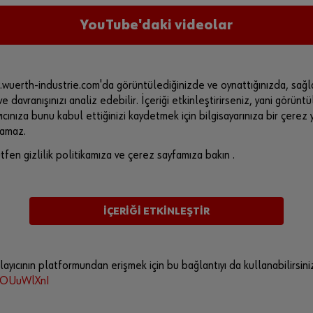
YouTube'daki videolar
wuerth-industrie.com'da görüntülediğinizde ve oynattığınızda, sağl
 ve davranışınızı analiz edebilir. İçeriği etkinleştirirseniz, yani görün
cınıza bunu kabul ettiğinizi kaydetmek için bilgisayarınıza bir çerez y
klamaz.
ütfen gizlilik politikamıza ve çerez sayfamıza bakın .
İÇERİĞİ ETKİNLEŞTİR
yıcının platformundan erişmek için bu bağlantıyı da kullanabilirsini
OSOUuWlXnI