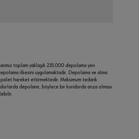
için
üç
basi
t
adım
da
kayd
olun
S
larımız toplam yaklaşık 235.000 depolama yeri
a
 depolama ilkesini uygulamaktadır. Depolama ve alma
d
0 palet hareket ettirmektedir. Maksimum tedarik
e
oridorlarda depolanır, böylece bir koridorda arıza olması
c
ebilir.
e
i
ş
l
e
t