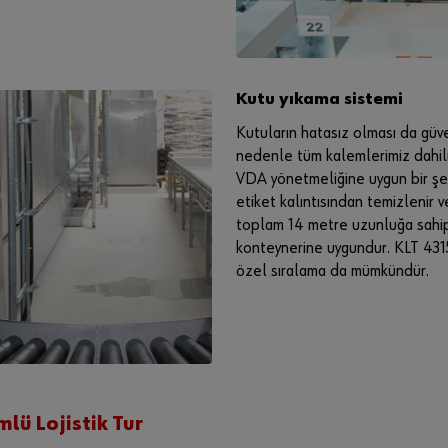
Kutu yıkama sistemi
Kutuların hatasız olması da güven
nedenle tüm kalemlerimiz dahili 
VDA yönetmeliğine uygun bir şeki
etiket kalıntısından temizlenir v
toplam 14 metre uzunluğa sahipt
konteynerine uygundur. KLT 4315
özel sıralama da mümkündür.
lü Lojistik Tur