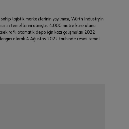
ine
mü
şte
ri
hip lojistik merkezlerinin yayılması, Würth Industry'in
ol
inin temellerini atmıştır. 4.000 metre kare alana
ma
k
sek raflı otomatik depo için kazı çalışmaları 2022
iste
şlangıcı olarak 4 Ağustos 2022 tarihinde resmi temel
r
mis
iniz
?
Mağ
aza
nın
tüm
işlev
lerin
i
kull
anm
ak