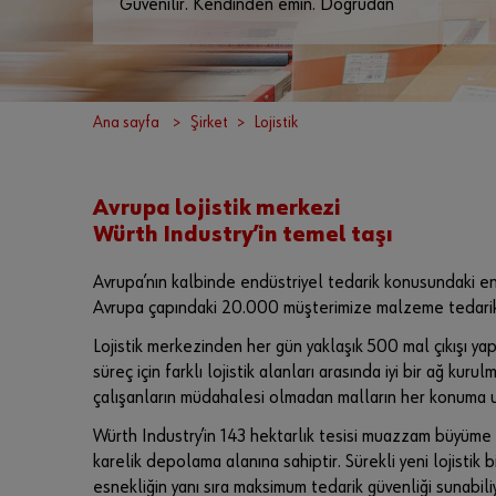
Güvenilir. Kendinden emin. Doğrudan
Ana sayfa
Şirket
Lojistik
Avrupa lojistik merkezi
Würth Industry’in temel taşı
Avrupa’nın kalbinde endüstriyel tedarik konusundaki en
Avrupa çapındaki 20.000 müşterimize malzeme tedarik e
Lojistik merkezinden her gün yaklaşık 500 mal çıkışı y
süreç için farklı lojistik alanları arasında iyi bir ağ k
çalışanların müdahalesi olmadan malların her konuma 
Würth Industry’in 143 hektarlık tesisi muazzam büyüme 
karelik depolama alanına sahiptir. Sürekli yeni lojisti
esnekliğin yanı sıra maksimum tedarik güvenliği sunabili