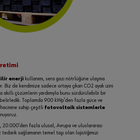
Ş
i
m
d
i
K
a
y
d
o
l
üretimi
lir enerji
kullanımı, sera gazı nötrlüğüne ulaşma
. Biz de kendimize sadece ortaya çıkan CO2 ayak izini
 akıllı çözümlerin yardımıyla bunu sürdürülebilir bir
 belirledik. Toplamda 900 kWp'den fazla güce ve
hacmine sahip çeşitli
fotovoltaik sistemlerle
unuyoruz.
ği, 20.000'den fazla ulusal, Avrupa ve uluslararası
 tedarik sağlamanın temel taşı olan lojistiğimizi