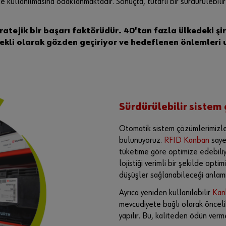
ilde kullanılmasına odaklanmaktadır. Sonuçta, tutarlı bir sürdürülebi
ratejik bir başarı faktörüdür. 40'tan fazla ülkedeki şi
rekli olarak gözden geçiriyor ve hedeflenen önlemleri
Sürdürülebilir sistem
Otomatik sistem çözümlerimizle
bulunuyoruz.
RFID Kanban
saye
tüketime göre optimize edebiliyor
lojistiği verimli bir şekilde op
düşüşler sağlanabileceği anlam
Ayrıca yeniden kullanılabilir
Kan
mevcudiyete bağlı olarak önceli
yapılır. Bu, kaliteden ödün ver