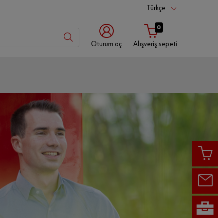
Türkçe
0
Oturum aç
Alışveriş sepeti
Müşteri
numarası
İş ortağı
numarası
Şifre