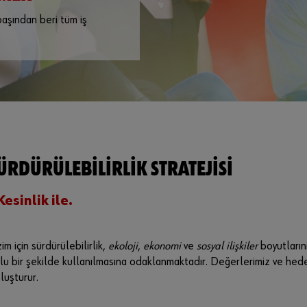
 başından beri tüm iş
ÜRDÜRÜLEBILIRLIK STRATEJISI
esinlik ile.
zim için sürdürülebilirlik,
ekoloji
,
ekonomi
ve
sosyal ilişkiler
boyutların
rumlu bir şekilde kullanılmasına odaklanmaktadır. Değerlerimiz ve he
oluşturur.