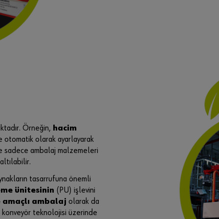
ktadır. Örneğin,
hacim
e otomatik olarak ayarlayarak
ece sadece ambalaj malzemeleri
tılabilir.
kaynakların tasarrufuna önemli
me ünitesinin
(PU) işlevini
e amaçlı ambalaj
olarak da
u konveyör teknolojisi üzerinde