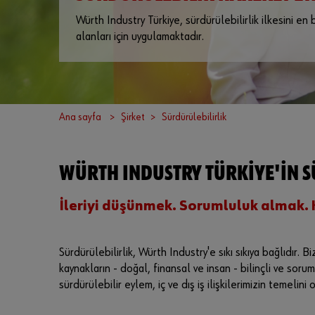
Würth Industry Türkiye, sürdürülebilirlik ilkesini en
alanları için uygulamaktadır.
Ana sayfa
Şirket
Sürdürülebilirlik
WÜRTH INDUSTRY TÜRKIYE'IN S
İleriyi düşünmek. Sorumluluk almak. K
Sürdürülebilirlik, Würth Industry'e sıkı sıkıya bağlıdır. Bi
kaynakların - doğal, finansal ve insan - bilinçli ve so
sürdürülebilir eylem, iç ve dış iş ilişkilerimizin temelini 