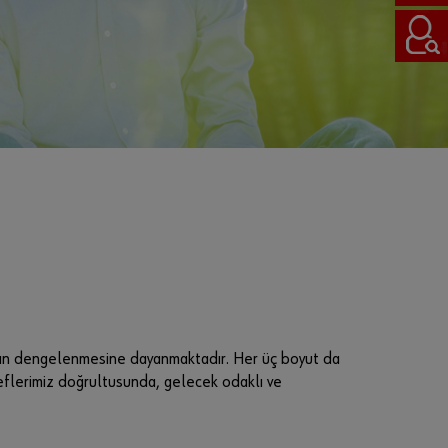
Şifre
yi
unut
tunu
z
mu?
Giriş
bilgilerini
hatırla
Oturum
aç
veya
ın dengelenmesine dayanmaktadır. Her üç boyut da
deflerimiz doğrultusunda, gelecek odaklı ve
Onl