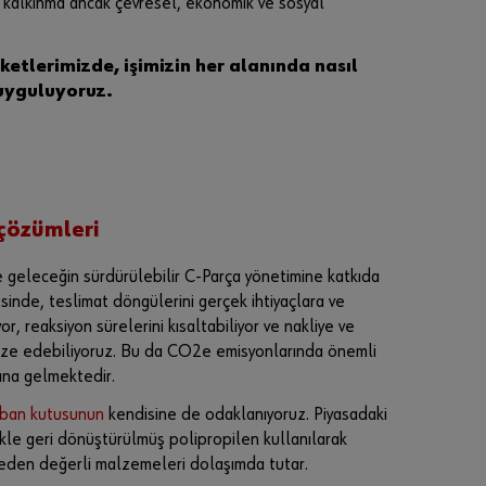
lir kalkınma ancak çevresel, ekonomik ve sosyal
için
üç
basi
rketlerimizde, işimizin her alanında nasıl
t
 uyguluyoruz.
adım
da
kayd
olun
S
 çözümleri
a
d
 geleceğin sürdürülebilir C-Parça yönetimine katkıda
e
sinde, teslimat döngülerini gerçek ihtiyaçlara ve
c
, reaksiyon sürelerini kısaltabiliyor ve nakliye ve
e
timize edebiliyoruz. Bu da CO2e emisyonlarında önemli
i
ına gelmektedir.
ş
ban kutusunun
kendisine de odaklanıyoruz. Piyasadaki
l
kle geri dönüştürülmüş polipropilen kullanılarak
e
meden değerli malzemeleri dolaşımda tutar.
t