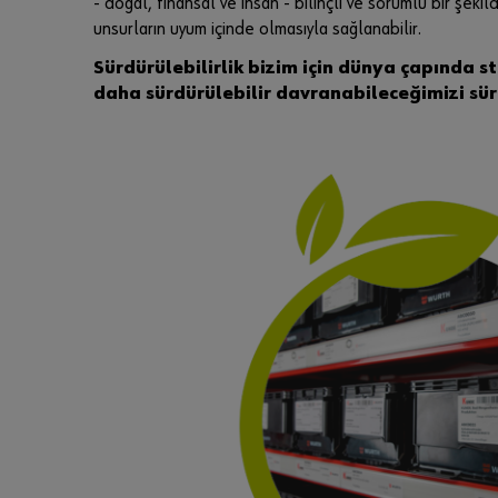
- doğal, finansal ve insan - bilinçli ve sorumlu bir şek
unsurların uyum içinde olmasıyla sağlanabilir.
Sürdürülebilirlik bizim için dünya çapında st
daha sürdürülebilir davranabileceğimizi sü