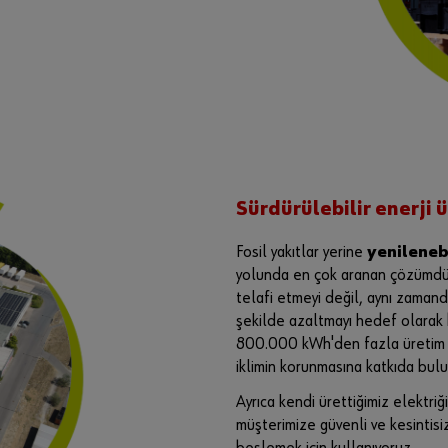
Sürdürülebilir enerji 
Fosil yakıtlar yerine
yenilenebi
yolunda en çok aranan çözümdür
telafi etmeyi değil, aynı zamanda
şekilde azaltmayı hedef olarak
800.000 kWh'den fazla üretim 
iklimin korunmasına katkıda bul
Ayrıca kendi ürettiğimiz elektri
müşterimize güvenli ve kesintisiz