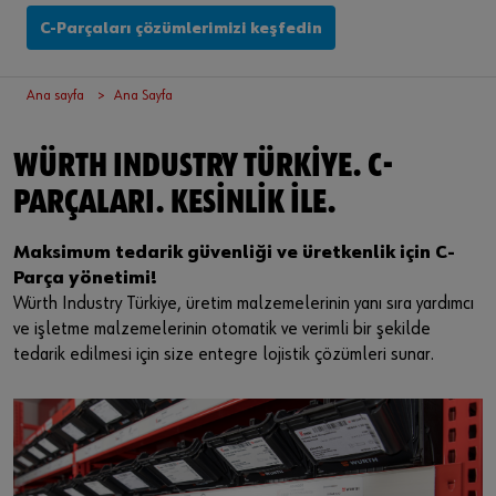
Oturum aç
Tehlikeli Madde Yönetimi
Montaj
Etkinlikler
C-Parçaları çözümlerimizi keşfedin
Tedarikçi entegrasyonu
Kalite
Fuarlar
veya
Ana sayfa
Ana Sayfa
Sektör çözümleri
Teknik endüstriyel ürünler
İndirmeler
Online müşteri olmak ister misiniz?
WÜRTH INDUSTRY TÜRKIYE. C-
Hizmet
Küçük elektrik parçaları
Bülten
Mağazanın tüm işlevlerini kullanmak için üç basit adımda
PARÇALARI. KESINLIK ILE.
kaydolun
İletişim
Maksimum tedarik güvenliği ve üretkenlik için C-
Sadece işletme müşterilerine satış
Bilgi Güvenliği Politikası
Parça yönetimi!
Würth Industry Türkiye, üretim malzemelerinin yanı sıra yardımcı
Şimdi Kaydol
Entegre Yönetim Sistemi Politikamız
ve işletme malzemelerinin otomatik ve verimli bir şekilde
tedarik edilmesi için size entegre lojistik çözümleri sunar.
KVKK
Ticari Bilgiler