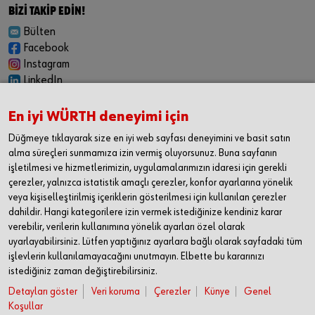
BİZİ TAKİP EDİN!
Bülten
Facebook
Instagram
LinkedIn
YouTube
En iyi WÜRTH deneyimi için
KARİYER
Düğmeye tıklayarak size en iyi web sayfası deneyimini ve basit satın
Felsefemiz
alma süreçleri sunmamıza izin vermiş oluyorsunuz. Buna sayfanın
İş Fırsatları
işletilmesi ve hizmetlerimizin, uygulamalarımızın idaresi için gerekli
çerezler, yalnızca istatistik amaçlı çerezler, konfor ayarlarına yönelik
İLETİŞİM
veya kişiselleştirilmiş içeriklerin gösterilmesi için kullanılan çerezler
Würth Industrie Service
dahildir. Hangi kategorilere izin vermek istediğinize kendiniz karar
Endüstriyel Hizmetler Pazarlama Limited Şirketi
verebilir, verilerin kullanımına yönelik ayarları özel olarak
Mimar Sinan Mahallesi,
uyarlayabilirsiniz. Lütfen yaptığınız ayarlara bağlı olarak sayfadaki tüm
Uluğbey Caddesi,
işlevlerin kullanılamayacağını unutmayın. Elbette bu kararınızı
No:1 BB No: 1/3
istediğiniz zaman değiştirebilirsiniz.
34570 Silivri / İstanbul
Detayları göster
Veri koruma
Çerezler
Künye
Genel
Koşullar
T +90 212 716 52 00