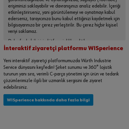
erişiminizi saklayabilir ve davranışınızı analiz edebilir. İçeriği
etkinleştirirseniz, yani görüntülemeyi ve oynatmayı kabul
ederseniz, tarayıcınıza bunu kabul ettiğinizi kaydetmek için
bilgisayarınıza bir çerez yerleştirilir. Bu çerez hiçbir kişisel
veriyi saklamaz.
Daha fazla bilgi için lütfen gizlilik politikamıza ve çerez
sayfamıza bakın .
İnteraktif ziyaretçi platformu WISperience
İÇERİĞİ ETKİNLEŞTİR
Yeni interaktif ziyaretçi platformumuzda Würth Industrie
Service dünyasını keşfedin! Şirket sunumu ve 360° lojistik
Videoya doğrudan sağlayıcının platformundan erişmek için
turunun yanı sıra, verimli C-parça yönetimi için ürün ve tedarik
bu bağlantıyı da kullanabilirsiniz:
çözümlerimizle ilgili bir uzmanlık sergisini de ziyaret
https://youtu.be/eHosqPGHsj4
edebilirsiniz.
WISperience hakkında daha fazla bilgi