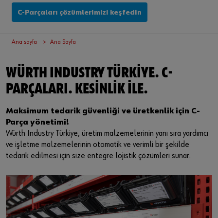
Oturum aç
Tehlikeli Madde Yönetimi
Montaj
Etkinlikler
C-Parçaları çözümlerimizi keşfedin
Tedarikçi entegrasyonu
Kalite
Fuarlar
veya
Ana sayfa
Ana Sayfa
Sektör çözümleri
Teknik endüstriyel ürünler
İndirmeler
Online müşteri olmak ister misiniz?
WÜRTH INDUSTRY TÜRKIYE. C-
Hizmet
Küçük elektrik parçaları
Bülten
Mağazanın tüm işlevlerini kullanmak için üç basit adımda
PARÇALARI. KESINLIK ILE.
kaydolun
İletişim
Maksimum tedarik güvenliği ve üretkenlik için C-
Sadece işletme müşterilerine satış
Bilgi Güvenliği Politikası
Parça yönetimi!
Würth Industry Türkiye, üretim malzemelerinin yanı sıra yardımcı
Şimdi Kaydol
Entegre Yönetim Sistemi Politikamız
ve işletme malzemelerinin otomatik ve verimli bir şekilde
tedarik edilmesi için size entegre lojistik çözümleri sunar.
KVKK
Ticari Bilgiler