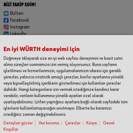
BİZİ TAKİP EDİN!
Bülten
Facebook
Instagram
LinkedIn
YouTube
En iyi WÜRTH deneyimi için
KARİYER
Düğmeye tıklayarak size en iyi web sayfası deneyimini ve basit satın
Felsefemiz
alma süreçleri sunmamıza izin vermiş oluyorsunuz. Buna sayfanın
İş Fırsatları
işletilmesi ve hizmetlerimizin, uygulamalarımızın idaresi için gerekli
çerezler, yalnızca istatistik amaçlı çerezler, konfor ayarlarına yönelik
İLETİŞİM
veya kişiselleştirilmiş içeriklerin gösterilmesi için kullanılan çerezler
Würth Industrie Service
dahildir. Hangi kategorilere izin vermek istediğinize kendiniz karar
Endüstriyel Hizmetler Pazarlama Limited Şirketi
verebilir, verilerin kullanımına yönelik ayarları özel olarak
Mimar Sinan Mahallesi,
uyarlayabilirsiniz. Lütfen yaptığınız ayarlara bağlı olarak sayfadaki tüm
Uluğbey Caddesi,
işlevlerin kullanılamayacağını unutmayın. Elbette bu kararınızı
No:1 BB No: 1/3
istediğiniz zaman değiştirebilirsiniz.
34570 Silivri / İstanbul
Detayları göster
Veri koruma
Çerezler
Künye
Genel
Koşullar
T +90 212 716 52 00