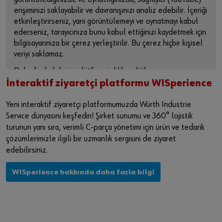
erişiminizi saklayabilir ve davranışınızı analiz edebilir. İçeriği
etkinleştirirseniz, yani görüntülemeyi ve oynatmayı kabul
ederseniz, tarayıcınıza bunu kabul ettiğinizi kaydetmek için
bilgisayarınıza bir çerez yerleştirilir. Bu çerez hiçbir kişisel
veriyi saklamaz.
Daha fazla bilgi için lütfen gizlilik politikamıza ve çerez
sayfamıza bakın .
İnteraktif ziyaretçi platformu WISperience
İÇERİĞİ ETKİNLEŞTİR
Yeni interaktif ziyaretçi platformumuzda Würth Industrie
Service dünyasını keşfedin! Şirket sunumu ve 360° lojistik
Videoya doğrudan sağlayıcının platformundan erişmek için
turunun yanı sıra, verimli C-parça yönetimi için ürün ve tedarik
bu bağlantıyı da kullanabilirsiniz:
çözümlerimizle ilgili bir uzmanlık sergisini de ziyaret
https://youtu.be/eHosqPGHsj4
edebilirsiniz.
WISperience hakkında daha fazla bilgi