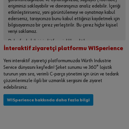
erişiminizi saklayabilir ve davranışınızı analiz edebilir. İçeriği
etkinleştirirseniz, yani görüntülemeyi ve oynatmayı kabul
ederseniz, tarayıcınıza bunu kabul ettiğinizi kaydetmek için
bilgisayarınıza bir çerez yerleştirilir. Bu çerez hiçbir kişisel
veriyi saklamaz.
Daha fazla bilgi için lütfen gizlilik politikamıza ve çerez
sayfamıza bakın .
İnteraktif ziyaretçi platformu WISperience
İÇERİĞİ ETKİNLEŞTİR
Yeni interaktif ziyaretçi platformumuzda Würth Industrie
Service dünyasını keşfedin! Şirket sunumu ve 360° lojistik
Videoya doğrudan sağlayıcının platformundan erişmek için
turunun yanı sıra, verimli C-parça yönetimi için ürün ve tedarik
bu bağlantıyı da kullanabilirsiniz:
çözümlerimizle ilgili bir uzmanlık sergisini de ziyaret
https://youtu.be/eHosqPGHsj4
edebilirsiniz.
WISperience hakkında daha fazla bilgi