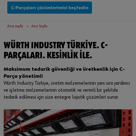
Oturum aç
Tehlikeli Madde Yönetimi
Montaj
Etkinlikler
C-Parçaları çözümlerimizi keşfedin
Tedarikçi entegrasyonu
Kalite
Fuarlar
veya
Ana sayfa
Ana Sayfa
Sektör çözümleri
Teknik endüstriyel ürünler
İndirmeler
Online müşteri olmak ister misiniz?
WÜRTH INDUSTRY TÜRKIYE. C-
Hizmet
Küçük elektrik parçaları
Bülten
Mağazanın tüm işlevlerini kullanmak için üç basit adımda
PARÇALARI. KESINLIK ILE.
kaydolun
İletişim
Maksimum tedarik güvenliği ve üretkenlik için C-
Sadece işletme müşterilerine satış
Bilgi Güvenliği Politikası
Parça yönetimi!
Würth Industry Türkiye, üretim malzemelerinin yanı sıra yardımcı
Şimdi Kaydol
Entegre Yönetim Sistemi Politikamız
ve işletme malzemelerinin otomatik ve verimli bir şekilde
tedarik edilmesi için size entegre lojistik çözümleri sunar.
KVKK
Ticari Bilgiler