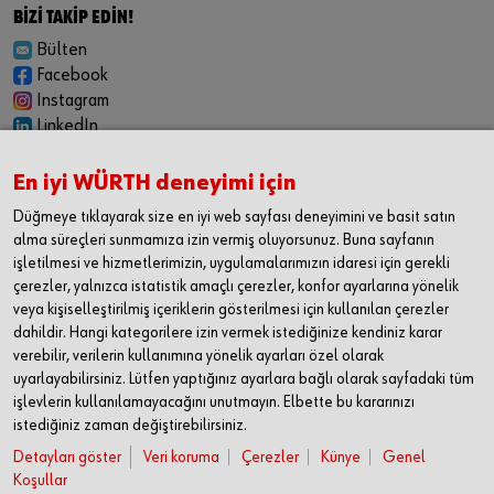
BİZİ TAKİP EDİN!
Bülten
Facebook
Instagram
LinkedIn
YouTube
En iyi WÜRTH deneyimi için
KARİYER
Düğmeye tıklayarak size en iyi web sayfası deneyimini ve basit satın
Felsefemiz
alma süreçleri sunmamıza izin vermiş oluyorsunuz. Buna sayfanın
İş Fırsatları
işletilmesi ve hizmetlerimizin, uygulamalarımızın idaresi için gerekli
çerezler, yalnızca istatistik amaçlı çerezler, konfor ayarlarına yönelik
İLETİŞİM
veya kişiselleştirilmiş içeriklerin gösterilmesi için kullanılan çerezler
Würth Industrie Service
dahildir. Hangi kategorilere izin vermek istediğinize kendiniz karar
Endüstriyel Hizmetler Pazarlama Limited Şirketi
verebilir, verilerin kullanımına yönelik ayarları özel olarak
Mimar Sinan Mahallesi,
uyarlayabilirsiniz. Lütfen yaptığınız ayarlara bağlı olarak sayfadaki tüm
Uluğbey Caddesi,
işlevlerin kullanılamayacağını unutmayın. Elbette bu kararınızı
No:1 BB No: 1/3
istediğiniz zaman değiştirebilirsiniz.
34570 Silivri / İstanbul
Detayları göster
Veri koruma
Çerezler
Künye
Genel
Koşullar
T +90 212 716 52 00